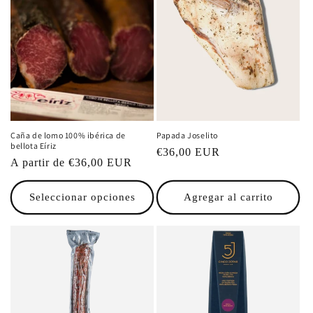
Caña de lomo 100% ibérica de
Papada Joselito
bellota Eíriz
Precio
€36,00 EUR
Precio
A partir de €36,00 EUR
habitual
habitual
Seleccionar opciones
Agregar al carrito