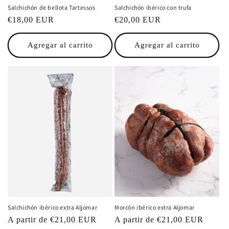
Salchichón de bellota Tartessos
Salchichón ibérico con trufa
Precio
€18,00 EUR
Precio
€20,00 EUR
habitual
habitual
Agregar al carrito
Agregar al carrito
Salchichón ibérico extra Aljomar
Morcón ibérico extra Aljomar
Precio
A partir de €21,00 EUR
Precio
A partir de €21,00 EUR