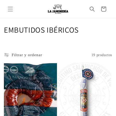
Ir
directamente
Carrito
al contenido
C
EMBUTIDOS IBÉRICOS
o
l
Filtrar y ordenar
19 productos
e
c
c
i
ó
n