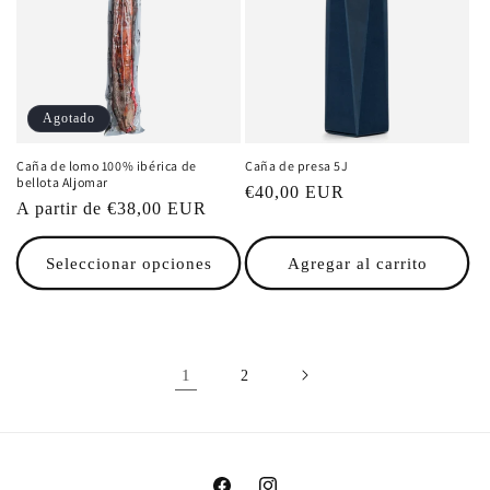
Agotado
Caña de lomo 100% ibérica de
Caña de presa 5J
bellota Aljomar
Precio
€40,00 EUR
Precio
A partir de €38,00 EUR
habitual
habitual
Seleccionar opciones
Agregar al carrito
1
2