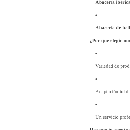
Abacería ibéric
Abacería de bel
¿Por qué elegir nu
Variedad de produ
Adaptación total 
Un servicio profe
Haz que tu evento 