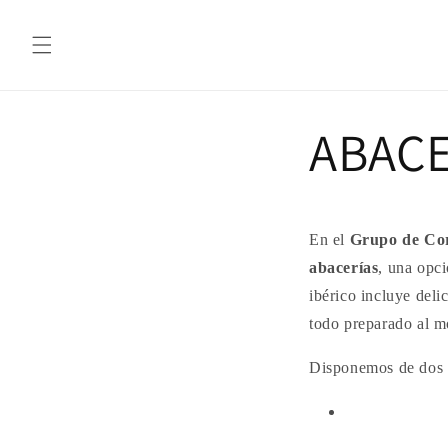
Ir
directamente
al contenido
ABACE
En el
Grupo de Cor
abacerías
, una opci
ibérico incluye del
todo preparado al m
Disponemos de dos o