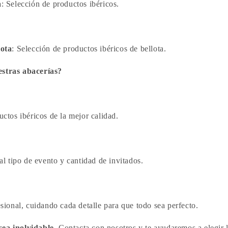
a
: Selección de productos ibéricos.
lota
: Selección de productos ibéricos de bellota.
estras abacerías?
ctos ibéricos de la mejor calidad.
al tipo de evento y cantidad de invitados.
sional, cuidando cada detalle para que todo sea perfecto.
sea inolvidable
. Contacta con nosotros y te ayudaremos a elegir l