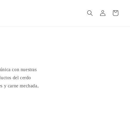
Iniciar
Carrito
sesión
única con nuestras
ductos del cerdo
es y carne mechada,