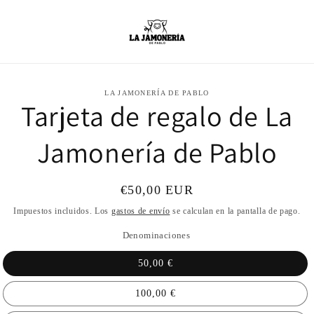
amente
LA JAMONERÍA DE PABLO
Tarjeta de regalo de La
mación
oducto
Jamonería de Pablo
Precio
€50,00 EUR
habitual
Impuestos incluidos. Los
gastos de envío
se calculan en la pantalla de pago.
Denominaciones
50,00 €
100,00 €